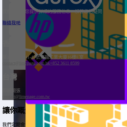
我們樂意為您提供詳細的服務信息，解答您的疑問
聯絡我哋
香港
葵涌葵豐街41-45號安福工業大廈16樓E室
contact@limepage.com.hk
+852 3611 8599
台灣
即將開張
contact@limepage.com.tw
讓你嘅生意更成功
我們定期會發佈有用的技巧和指南。了解如何吸引更多客戶、