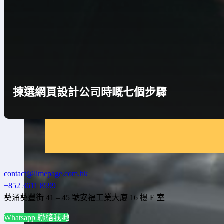
揀選網頁設計公司時嘅七個步驟
contact@limepage.com.hk
+852 3611 8599
葵涌葵豐街 41 – 45 號安福工業大廈 16 樓 E 室
Whatsapp 聯絡我哋